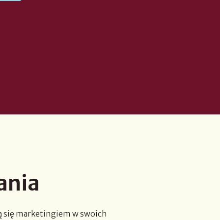
ania
ą
się
marketingiem w swoich