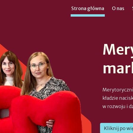
Strona główna
O nas
ip to main content
Skip to navigat
M
er
mar
Merytoryczni
kładzie nacis
w rozwoju i 
Kliknij po wi