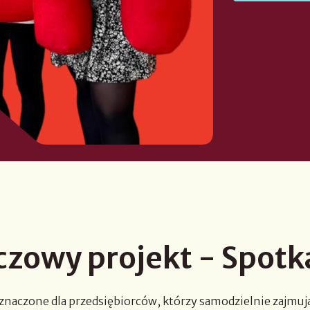
czowy projekt - S
potk
znaczone dla p
rzedsiębiorcó
w, któ
rzy samodzielnie zajmuj