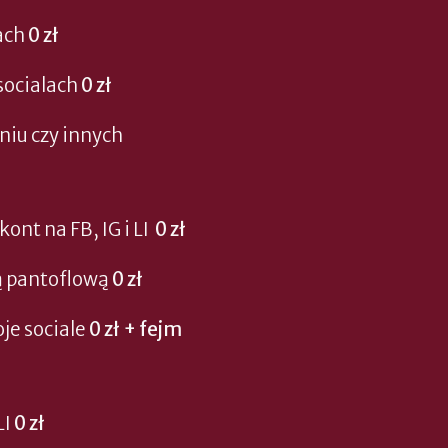
ach
0 zł
socialach
0 zł
niu czy innych
nt na FB, IG i LI
0 zł
ą pantoflową
0 zł
oje sociale
0 zł + fejm
LI
0 zł