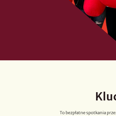
Klu
To bezpłatne spotkania prze